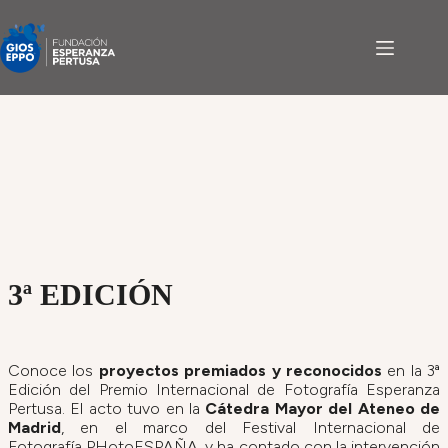
Saltar
al
contenido
3ª EDICIÓN
Conoce los
proyectos premiados y reconocidos
en la 3ª
Edición del Premio Internacional de Fotografía Esperanza
Pertusa. El acto tuvo en la
Cátedra Mayor del Ateneo de
Madrid
, en el marco del Festival Internacional de
Fotografía PHotoESPAÑA, y ha contado con la intervención