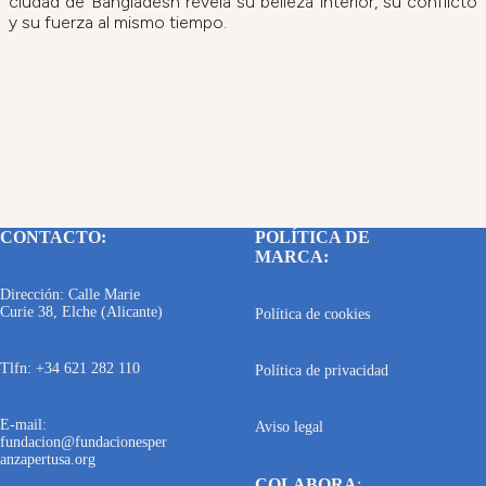
ciudad de Bangladesh revela su belleza interior, su conflicto
y su fuerza al mismo tiempo.
CONTACTO:
POLÍTICA DE
MARCA:
Dirección: Calle Marie
Curie 38, Elche (Alicante)
Política de cookies
Tlfn: +34 621 282 110
Política de privacidad
E-mail:
Aviso legal
fundacion@fundacionesper
anzapertusa.org
COLABORA
: