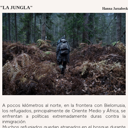
"LA JUNGLA"
Hanna Jarzabeck
A pocos kilómetros al norte, en la frontera con Bielorrusia,
los refugiados, principalmente de Oriente Medio y África, se
enfrentan a políticas extremadamente duras contra la
inmigración.
Muchos refugiados quedan atrapados en el bosque durante